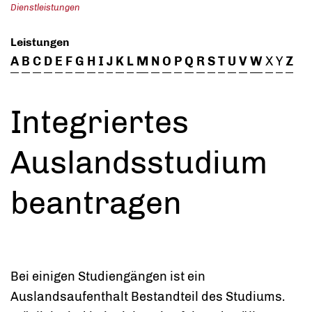
Dienstleistungen
Leistungen
A
B
C
D
E
F
G
H
I
J
K
L
M
N
O
P
Q
R
S
T
U
V
W
X
Y
Z
Integriertes
Auslandsstudium
beantragen
Bei einigen Studiengängen ist ein
Auslandsaufenthalt Bestandteil des Studiums.