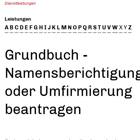
Dienstleistungen
Leistungen
A
B
C
D
E
F
G
H
I
J
K
L
M
N
O
P
Q
R
S
T
U
V
W
X
Y
Z
Grundbuch -
Namensberichtigun
oder Umfirmierung
beantragen