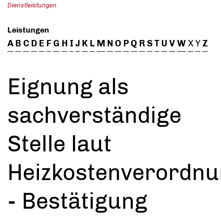
Dienstleistungen
Leistungen
A
B
C
D
E
F
G
H
I
J
K
L
M
N
O
P
Q
R
S
T
U
V
W
X
Y
Z
Eignung als
sachverständige
Stelle laut
Heizkostenverordn
- Bestätigung