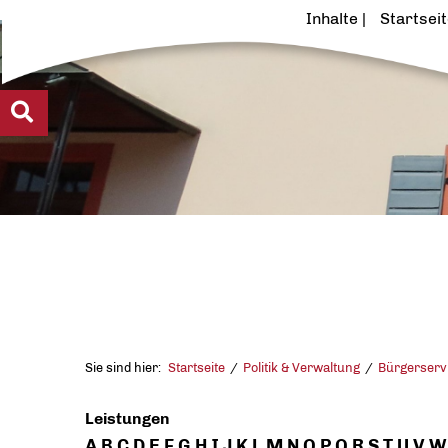
Inhalte
Startsei
Sie sind hier:
Startseite
Politik & Verwaltung
Bürgerserv
Leistungen
A
B
C
D
E
F
G
H
I
J
K
L
M
N
O
P
Q
R
S
T
U
V
W