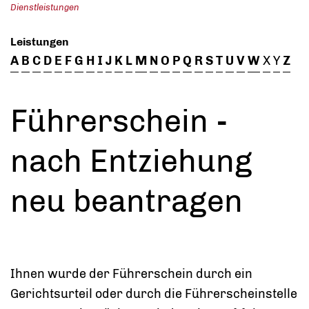
Dienstleistungen
Leistungen
A
B
C
D
E
F
G
H
I
J
K
L
M
N
O
P
Q
R
S
T
U
V
W
X
Y
Z
Führerschein -
nach Entziehung
neu beantragen
Ihnen wurde der Führerschein durch ein
Gerichtsurteil oder durch die Führerscheinstelle