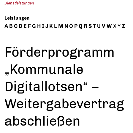
Dienstleistungen
Leistungen
A
B
C
D
E
F
G
H
I
J
K
L
M
N
O
P
Q
R
S
T
U
V
W
X
Y
Z
Förderprogramm
„Kommunale
Digitallotsen“ –
Weitergabevertrag
abschließen