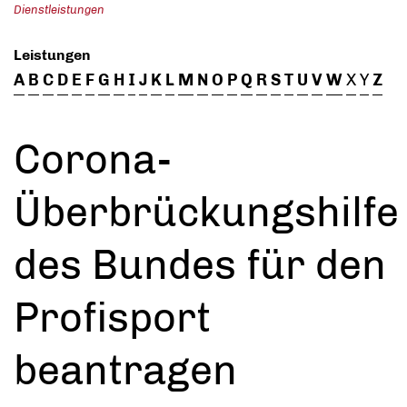
Dienstleistungen
Leistungen
A
B
C
D
E
F
G
H
I
J
K
L
M
N
O
P
Q
R
S
T
U
V
W
X
Y
Z
Corona-
Überbrückungshilfe
des Bundes für den
Profisport
beantragen