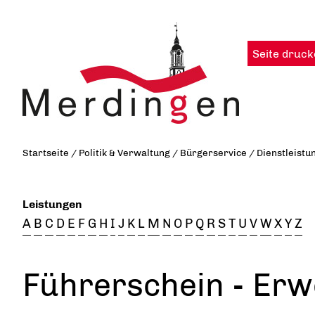
Seite druck
Startseite
/
Politik & Verwaltung
/
Bürgerservice
/
Dienstleistu
Leistungen
A
B
C
D
E
F
G
H
I
J
K
L
M
N
O
P
Q
R
S
T
U
V
W
X
Y
Z
Führerschein - Erw